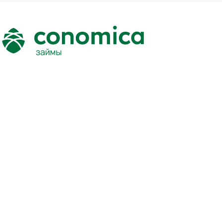
Служба поддержки
+7 (495) 150-16-67
info@conomica-finance.ru
с 9:00 до 19:00
Раскрытие информации
Правила платформы
Оператор платформы